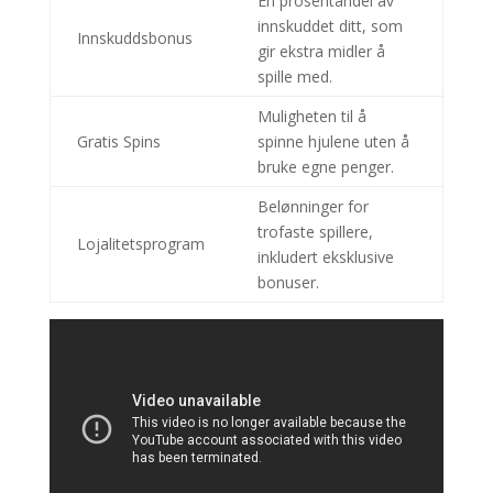
En prosentandel av
innskuddet ditt, som
Innskuddsbonus
gir ekstra midler å
spille med.
Muligheten til å
Gratis Spins
spinne hjulene uten å
bruke egne penger.
Belønninger for
trofaste spillere,
Lojalitetsprogram
inkludert eksklusive
bonuser.