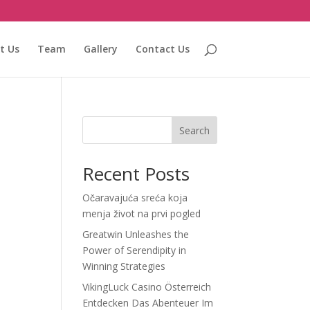
t Us
Team
Gallery
Contact Us
Search
Recent Posts
Očaravajuća sreća koja
menja život na prvi pogled
Greatwin Unleashes the
Power of Serendipity in
Winning Strategies
VikingLuck Casino Österreich
Entdecken Das Abenteuer Im