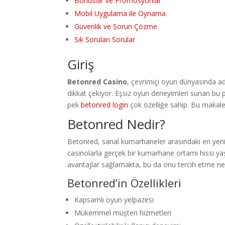
Bonuslar ve Promosyonlar
Mobil Uygulama ile Oynama
Güvenlik ve Sorun Çözme
Sık Sorulan Sorular
Giriş
Betonred Casino
, çevrimiçi oyun dünyasında ad
dikkat çekiyor. Eşsiz oyun deneyimleri sunan bu
pek
betonred login
çok özelliğe sahip. Bu makale
Betonred Nedir?
Betonred, sanal kumarhaneler arasındaki en yenilikç
casinolarla gerçek bir kumarhane ortamı hissi yaşa
avantajlar sağlamakta, bu da onu tercih etme ned
Betonred’in Özellikleri
Kapsamlı oyun yelpazesi
Mükemmel müşteri hizmetleri