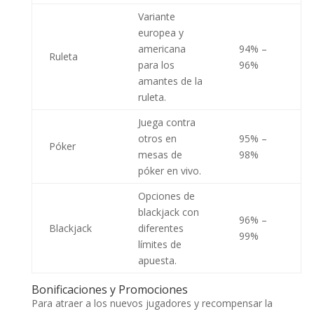
Variante
europea y
americana
94% –
Ruleta
para los
96%
amantes de la
ruleta.
Juega contra
otros en
95% –
Póker
mesas de
98%
póker en vivo.
Opciones de
blackjack con
96% –
Blackjack
diferentes
99%
límites de
apuesta.
Bonificaciones y Promociones
Para atraer a los nuevos jugadores y recompensar la