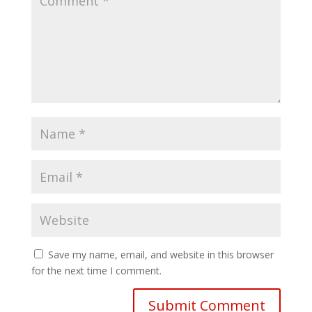
Save my name, email, and website in this browser
for the next time I comment.