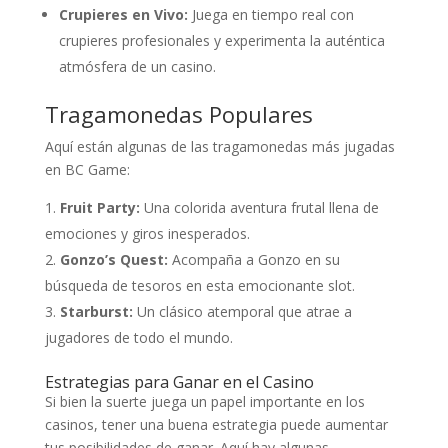
Crupieres en Vivo:
Juega en tiempo real con
crupieres profesionales y experimenta la auténtica
atmósfera de un casino.
Tragamonedas Populares
Aquí están algunas de las tragamonedas más jugadas
en BC Game:
Fruit Party:
Una colorida aventura frutal llena de
emociones y giros inesperados.
Gonzo’s Quest:
Acompaña a Gonzo en su
búsqueda de tesoros en esta emocionante slot.
Starburst:
Un clásico atemporal que atrae a
jugadores de todo el mundo.
Estrategias para Ganar en el Casino
Si bien la suerte juega un papel importante en los
casinos, tener una buena estrategia puede aumentar
tus posibilidades de ganar. Aquí hay algunas