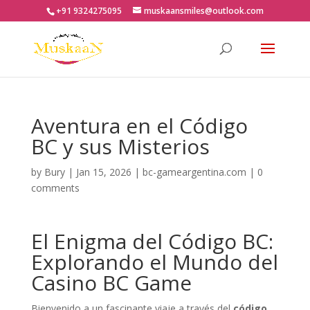
+91 9324275095
muskaansmiles@outlook.com
Aventura en el Código
BC y sus Misterios
by
Bury
|
Jan 15, 2026
|
bc-gameargentina.com
|
0
comments
El Enigma del Código BC:
Explorando el Mundo del
Casino BC Game
Bienvenido a un fascinante viaje a través del
código