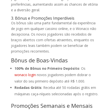
preferências, aumentando assim as chances de vitória
e a diversão geral.
3. Bônus e Promoções Imperdíveis
Os bônus são uma parte fundamental da experiência
de jogo em qualquer cassino online, e o Wonaco não
decepciona. Os novos jogadores são recebidos de
braços abertos com ofertas atraentes, enquanto os
jogadores leais também podem se beneficiar de
promoções recorrentes.
Bônus de Boas-Vindas
100% de Bônus no Primeiro Depósito
: Os
wonaco login
novos jogadores podem dobrar o
valor do seu primeiro depósito até R$ 1.000.
Rodadas Grátis
: Receba até 50 rodadas grátis em
máquinas caça-níqueis selecionadas após o registro.
Promoções Semanais e Mensais