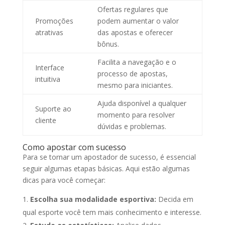
Ofertas regulares que
Promoções
podem aumentar o valor
atrativas
das apostas e oferecer
bônus.
Facilita a navegação e o
Interface
processo de apostas,
intuitiva
mesmo para iniciantes.
Ajuda disponível a qualquer
Suporte ao
momento para resolver
cliente
dúvidas e problemas.
Como apostar com sucesso
Para se tornar um apostador de sucesso, é essencial
seguir algumas etapas básicas. Aqui estão algumas
dicas para você começar:
Escolha sua modalidade esportiva:
Decida em
qual esporte você tem mais conhecimento e interesse.