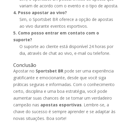
variam de acordo com o evento e o tipo de aposta.
4. Posso apostar ao vivo?
Sim, o Sportsbet BR oferece a opção de apostas
ao vivo durante eventos esportivos.
5. Como posso entrar em contato com o
suporte?
O suporte ao cliente está disponível 24 horas por
dia, através de chat ao vivo, e-mail ou telefone.
Conclusão
Apostar no
Sportsbet BR
pode ser uma experiência
gratificante e emocionante, desde que você siga
práticas seguras e informadas. Com o conhecimento
certo, disciplina e uma boa estratégia, você pode
aumentar suas chances de se tornar um verdadeiro
campeão nas
apostas esportivas
. Lembre-se, a
chave do sucesso é sempre aprender e se adaptar às
novas situações. Boa sorte!