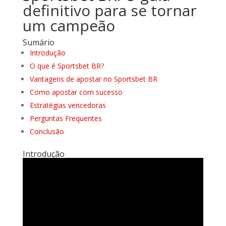
definitivo para se tornar
um campeão
Sumário
Introdução
O que é Sportsbet BR?
Vantagens de apostar no Sportsbet BR
Como apostar com sucesso
Estratégias vencedoras
Perguntas Frequentes
Conclusão
Introdução