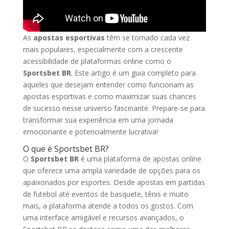
As
apostas esportivas
têm se tornado cada vez
mais populares, especialmente com a crescente
acessibilidade de plataformas online como o
Sportsbet BR
. Este artigo é um guia completo para
aqueles que desejam entender como funcionam as
apostas esportivas e como maximizar suas chances
de sucesso nesse universo fascinante. Prepare-se para
transformar sua experiência em uma jornada
emocionante e potencialmente lucrativa!
O que é Sportsbet BR?
O
Sportsbet BR
é uma plataforma de apostas online
que oferece uma ampla variedade de opções para os
apaixonados por esportes. Desde apostas em partidas
de futebol até eventos de basquete, tênis e muito
mais, a plataforma atende a todos os gostos. Com
uma interface amigável e recursos avançados, o