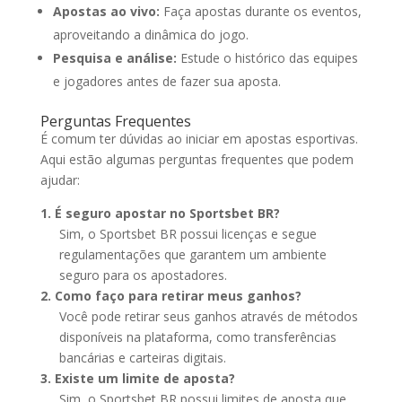
Apostas ao vivo:
Faça apostas durante os eventos,
aproveitando a dinâmica do jogo.
Pesquisa e análise:
Estude o histórico das equipes
e jogadores antes de fazer sua aposta.
Perguntas Frequentes
É comum ter dúvidas ao iniciar em apostas esportivas.
Aqui estão algumas perguntas frequentes que podem
ajudar:
1. É seguro apostar no Sportsbet BR?
Sim, o Sportsbet BR possui licenças e segue
regulamentações que garantem um ambiente
seguro para os apostadores.
2. Como faço para retirar meus ganhos?
Você pode retirar seus ganhos através de métodos
disponíveis na plataforma, como transferências
bancárias e carteiras digitais.
3. Existe um limite de aposta?
Sim, o Sportsbet BR possui limites de aposta que