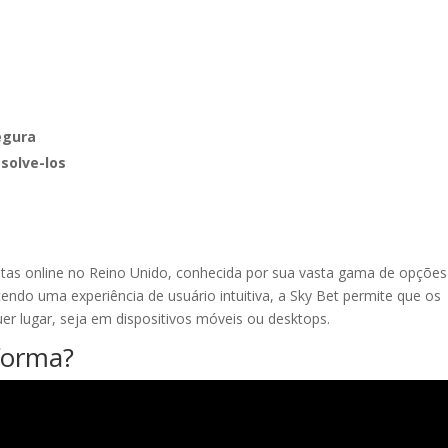
egura
solve-los
as online no Reino Unido, conhecida por sua vasta gama de opções
endo uma experiência de usuário intuitiva, a Sky Bet permite que os
r lugar, seja em dispositivos móveis ou desktops.
forma?