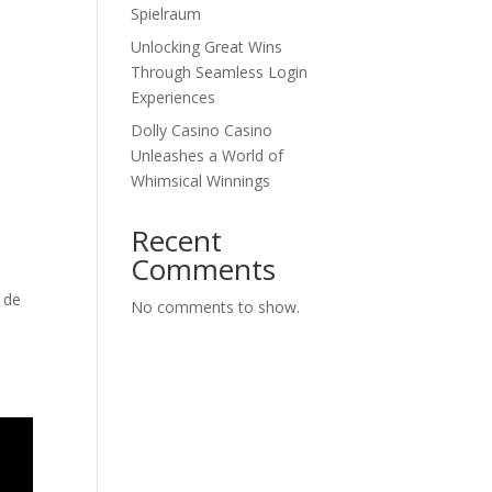
Spielraum
Unlocking Great Wins
Through Seamless Login
Experiences
Dolly Casino Casino
Unleashes a World of
Whimsical Winnings
Recent
Comments
 de
No comments to show.