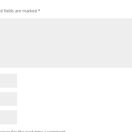
ed fields are marked
*
owser for the next time I comment.