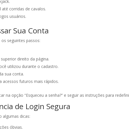
kjack.
 até corridas de cavalos.
igos usuários.
ssar Sua Conta
a os seguintes passos:
superior direito da página.
ocê utilizou durante o cadastro.
a sua conta.
a acessos futuros mais rápidos.
ar na opção “Esqueceu a senha?” e seguir as instruções para redefini-
ncia de Login Segura
o algumas dicas:
ções óbvias.