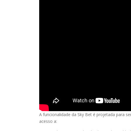
A funcionalidade da Sky Bet é projetada para ser
acesso a: