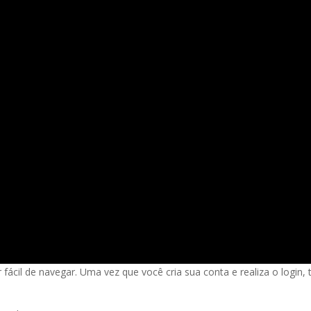
 fácil de navegar. Uma vez que você cria sua conta e realiza o login,