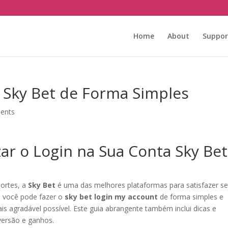
m
Home
About
Suppor
 Sky Bet de Forma Simples
ents
r o Login na Sua Conta Sky Bet
ortes, a
Sky Bet
é uma das melhores plataformas para satisfazer s
o você pode fazer o
sky bet login my account
de forma simples e
ais agradável possível. Este guia abrangente também inclui dicas e
versão e ganhos.