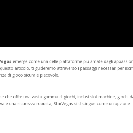
Vegas
emerge come una delle piattaforme più amate dagli appassion
questo articolo, ti guideremo attraverso i passaggi necessari per iscri
za di gioco sicura e piacevole.
ne che offre una vasta gamma di giochi, inclusi slot machine, giochi d
itiva e una sicurezza robusta, StarVegas si distingue come un'opzione