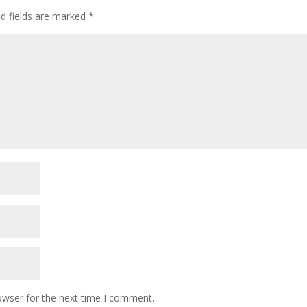
ed fields are marked
*
owser for the next time I comment.