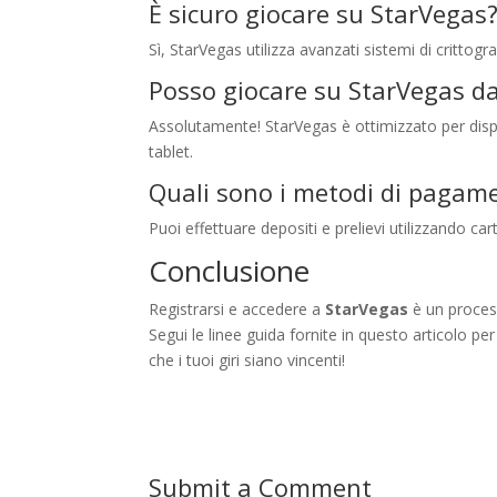
È sicuro giocare su StarVegas
Sì, StarVegas utilizza avanzati sistemi di crittogra
Posso giocare su StarVegas d
Assolutamente! StarVegas è ottimizzato per disp
tablet.
Quali sono i metodi di pagame
Puoi effettuare depositi e prelievi utilizzando car
Conclusione
Registrarsi e accedere a
StarVegas
è un process
Segui le linee guida fornite in questo articolo pe
che i tuoi giri siano vincenti!
Submit a Comment