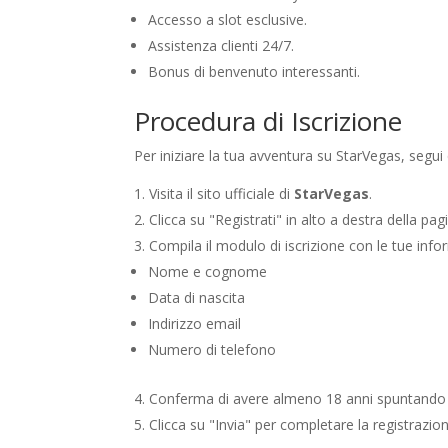
Accesso a slot esclusive.
Assistenza clienti 24/7.
Bonus di benvenuto interessanti.
Procedura di Iscrizione
Per iniziare la tua avventura su StarVegas, segui 
Visita il sito ufficiale di
StarVegas
.
Clicca su "Registrati" in alto a destra della pag
Compila il modulo di iscrizione con le tue info
Nome e cognome
Data di nascita
Indirizzo email
Numero di telefono
Conferma di avere almeno 18 anni spuntando l
Clicca su "Invia" per completare la registrazion