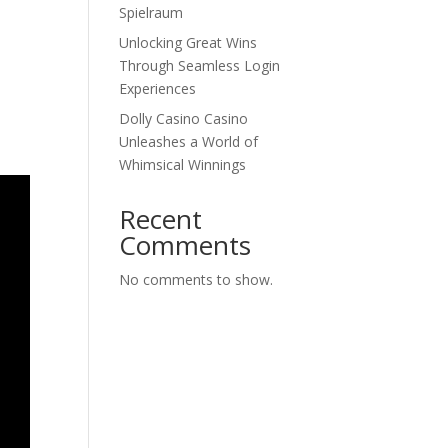
Spielraum
Unlocking Great Wins
Through Seamless Login
Experiences
Dolly Casino Casino
Unleashes a World of
Whimsical Winnings
Recent
Comments
No comments to show.