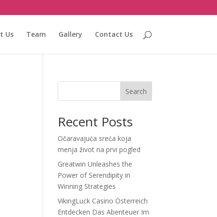
t Us
Team
Gallery
Contact Us
Search
Recent Posts
Očaravajuća sreća koja
menja život na prvi pogled
Greatwin Unleashes the
Power of Serendipity in
Winning Strategies
VikingLuck Casino Österreich
Entdecken Das Abenteuer Im